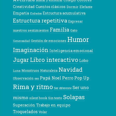
Colegio
Buscar y encontrar
Creatividad
Cuentos clásicos
Dormir
Elefante
Empatía
Estructura acumulativa
Enfados
Estructura repetitiva
Expresar
Familia
nuestros sentimientos
Gato
Humor
Gestión de emociones
Generosidad
Imaginación
Inteligencia emocional
Libro interactivo
Jugar
Lobo
Navidad
Monstruos
Naturaleza
Luna
Papá Noel
Pop Up
Perro
Observación
oso
Rima y ritmo
Ser uno
Ser diferente
Solapas
mismo
silent book
Sin texto
Superación
Trabajo en equipo
Troquelados
Volar