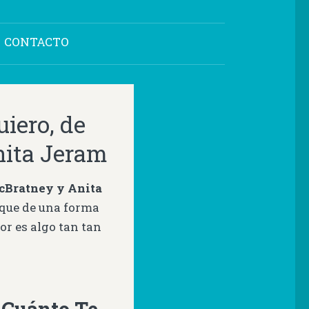
CONTACTO
iero, de
ita Jeram
cBratney y Anita
 que de una forma
or es algo tan tan