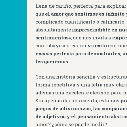
llena de cariño, perfecta para explicar
que
el amor que sentimos es infinito
complicado cuantificarlo o calificarlo
absolutamente
imprescindible en nue
sentimientos»
, que nos invita a
expre
contribuye a crear un
vínculo
con nues
excusa
perfecta para demostrarles, u
les queremos
.
Con una historia sencilla y estructura
forma repetitiva y una letra muy clar
además una excelente elección para pr
Sin apenas darnos cuenta, estamos
pr
juegos de adivinanzas, las comparaci
de adjetivos y el pensamiento abstra
amor? ¿cómo se puede medir?