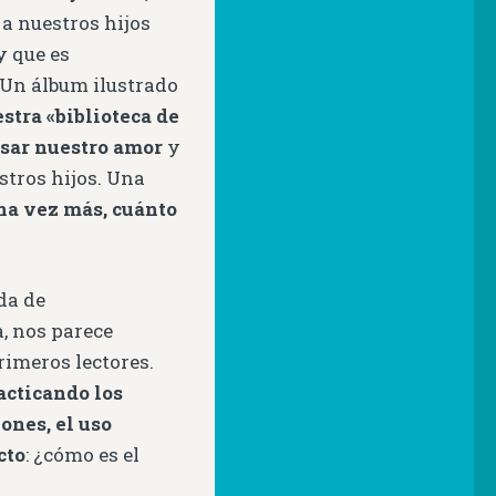
 a nuestros hijos
y que es
. Un álbum ilustrado
stra «biblioteca de
sar nuestro amor
y
tros hijos. Una
na vez más, cuánto
da de
a, nos parece
imeros lectores.
acticando los
ones, el uso
cto
: ¿cómo es el