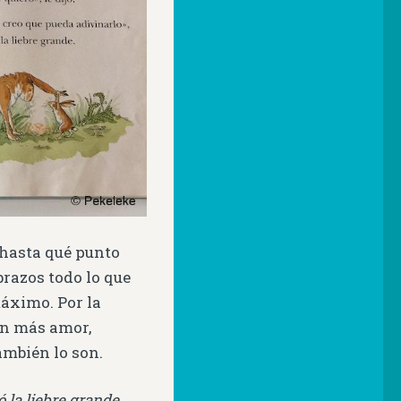
 hasta qué punto
 brazos todo lo que
máximo. Por la
on más amor,
ambién lo son.
ó la liebre grande.