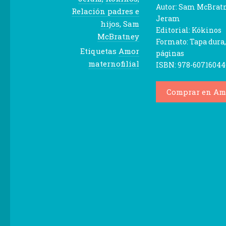
Autor: Sam McBratn
Relación padres e
Jeram
hijos
,
Sam
Editorial: Kókinos
McBratney
Formato: Tapa dura,
Etiquetas
Amor
páginas
maternofilial
ISBN: 978-60716044
Comprar en Am