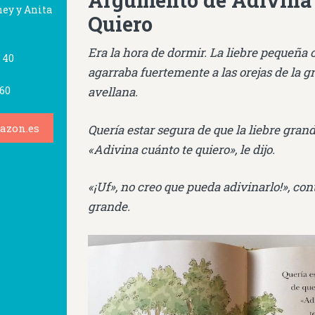
Argumento de Adivina
ey y Anita
Quiero
Era la hora de dormir. La liebre pequeña 
 40
agarraba fuertemente a las orejas de la gr
60
avellana.
azon.es
Quería estar segura de que la liebre gran
«Adivina cuánto te quiero», le dijo.
«¡Uf», no creo que pueda adivinarlo!», cont
grande.