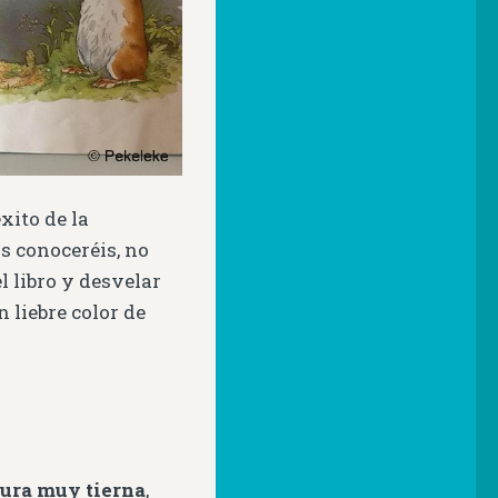
ito de la
s conoceréis, no
l libro y desvelar
 liebre color de
tura muy tierna
,