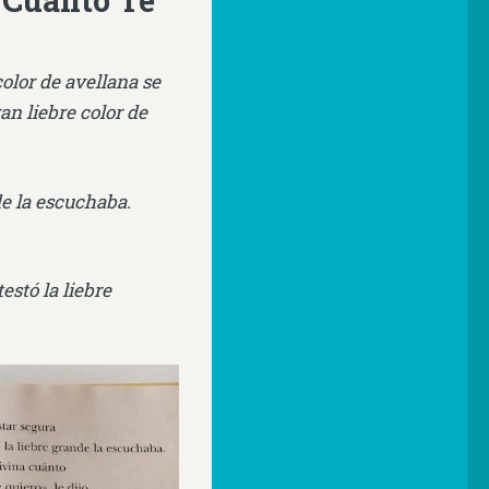
 Cuánto Te
color de avellana se
an liebre color de
de la escuchaba.
estó la liebre