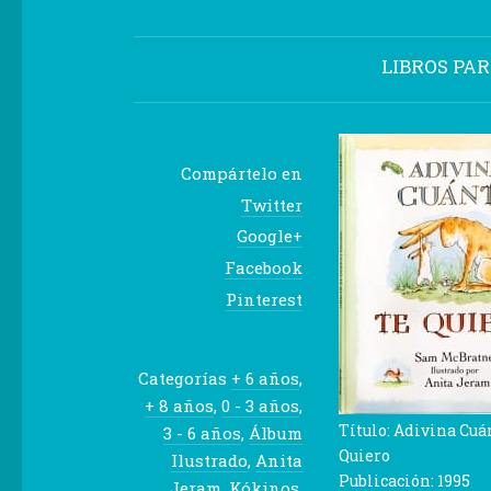
LIBROS PA
Compártelo en
Twitter
Google+
Facebook
Pinterest
Categorías
+ 6 años
,
+ 8 años
,
0 - 3 años
,
Título: Adivina Cuá
3 - 6 años
,
Álbum
Quiero
Ilustrado
,
Anita
Publicación: 1995
Jeram
,
Kókinos
,