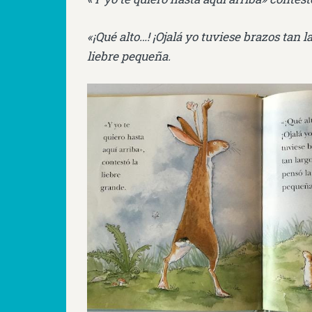
«¡Qué alto…! ¡Ojalá yo tuviese brazos tan l
liebre pequeña.