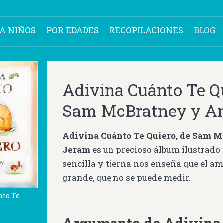
RA NIÑOS
POR EDADES
RECOPILACIONES
BLOG
Adivina Cuánto Te Qu
Sam McBratney y An
Adivina Cuánto Te Quiero, de Sam M
Jeram
es un precioso álbum ilustrado
sencilla y tierna nos enseña que el am
grande, que no se puede medir.
nto Te