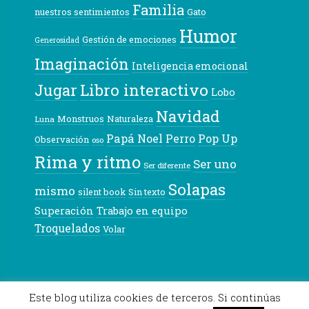
Familia
nuestros sentimientos
Gato
Humor
Gestión de emociones
Generosidad
Imaginación
Inteligencia emocional
Libro interactivo
Jugar
Lobo
Navidad
Monstruos
Naturaleza
Luna
Papá Noel
Pop Up
Perro
Observación
oso
Rima y ritmo
Ser uno
Ser diferente
Solapas
mismo
silent book
Sin texto
Superación
Trabajo en equipo
Troquelados
Volar
© 2026 Pekeleke
Este blog utiliza cookies de terceros. Si continúas