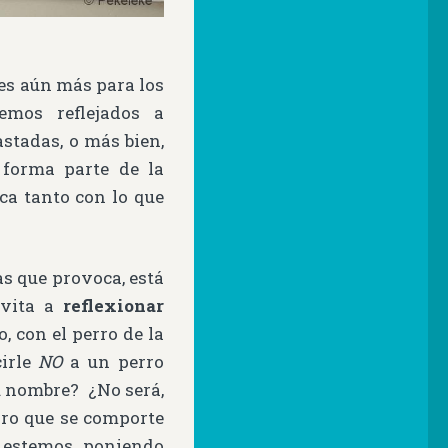
 es aún más para los
emos reflejados a
stadas, o más bien,
 forma parte de la
ca tanto con lo que
as que provoca, está
nvita a
reflexionar
o, con el perro de la
cirle
NO
a un perro
u nombre? ¿No será,
rro que se comporte
 estemos poniendo