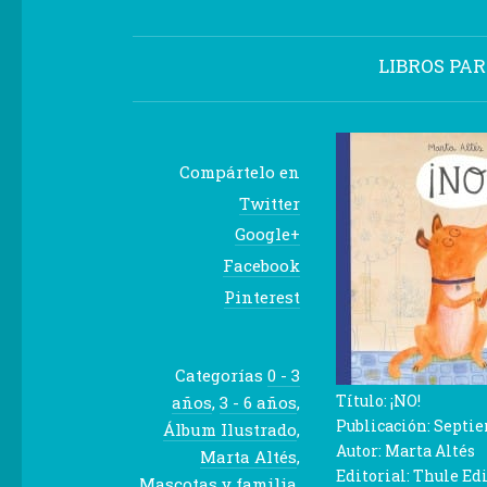
LIBROS PA
Compártelo en
Twitter
Google+
Facebook
Pinterest
Categorías
0 - 3
Título:
¡NO!
años
,
3 - 6 años
,
Publicación:
Septie
Álbum Ilustrado
,
Autor:
Marta Altés
Marta Altés
,
Editorial:
Thule Ed
Mascotas y familia
,