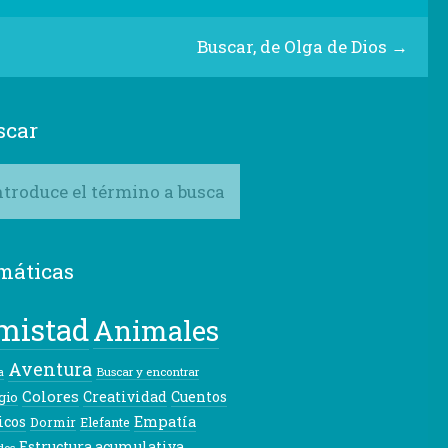
Buscar, de Olga de Dios
→
scar
máticas
mistad
Animales
Aventura
Buscar y encontrar
a
Colores
Creatividad
Cuentos
gio
icos
Empatía
Dormir
Elefante
Estructura acumulativa
dos