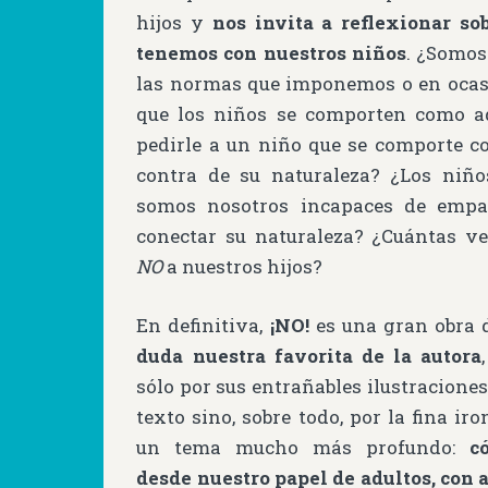
hijos y
nos invita a reflexionar so
tenemos con nuestros niños
. ¿Somos
las normas que imponemos o en oca
que los niños se comporten como ad
pedirle a un niño que se comporte c
contra de su naturaleza? ¿Los niñ
somos nosotros incapaces de empat
conectar su naturaleza? ¿Cuántas ve
NO
a nuestros hijos?
En definitiva,
¡NO!
es una gran obra
duda nuestra favorita de la autora
sólo por sus entrañables ilustraciones
texto sino, sobre todo, por la fina iro
un tema mucho más profundo:
c
desde nuestro papel de adultos, con 