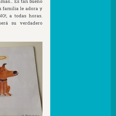
 camas… Es tan bueno
 familia le adora y
O!, a todas horas.
erá su verdadero