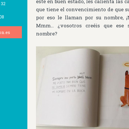
esté en buen estado, les calienta las
,
32
que tiene el convencimiento de que su
por eso le llaman por su nombre, ¡N
308
Mmm… ¿vosotros creéis que ese s
on.es
nombre?