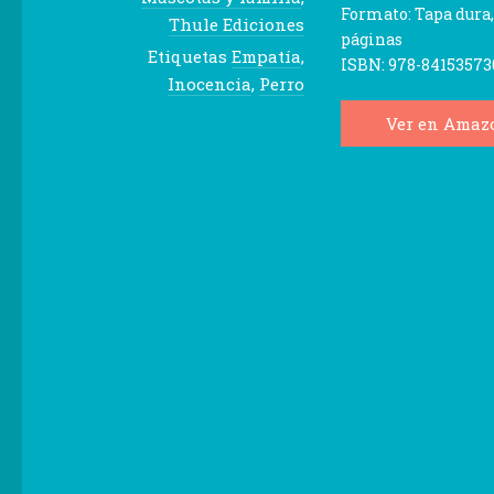
Formato:
Tapa dura
Thule Ediciones
páginas
Etiquetas
Empatía
,
ISBN:
978-8415357
Inocencia
,
Perro
Ver en Amaz