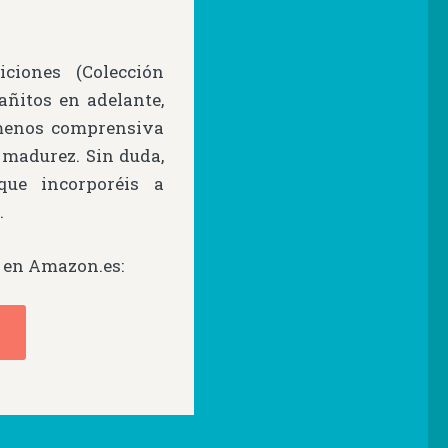
ciones (Colección
añitos en adelante,
menos comprensiva
 madurez. Sin duda,
ue incorporéis a
s
.
en Amazon.es: