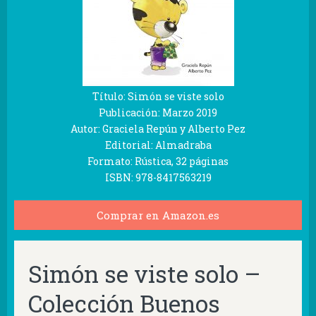
Título: Simón se viste solo
Publicación: Marzo 2019
Autor: Graciela Repún y Alberto Pez
Editorial: Almadraba
Formato: Rústica, 32 páginas
ISBN: 978-8417563219
Comprar en Amazon.es
Simón se viste solo –
Colección Buenos