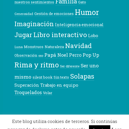
Familia
nuestros sentimientos
Gato
Humor
Gestión de emociones
Generosidad
Imaginación
Inteligencia emocional
Libro interactivo
Jugar
Lobo
Navidad
Monstruos
Naturaleza
Luna
Papá Noel
Pop Up
Perro
Observación
oso
Rima y ritmo
Ser uno
Ser diferente
Solapas
mismo
silent book
Sin texto
Superación
Trabajo en equipo
Troquelados
Volar
© 2026 Pekeleke
Este blog utiliza cookies de terceros. Si continúas