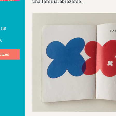
una familia, abrazarse…
,
118
26
on.es