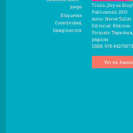
Título:
¡Soy un Blop!
juego
Publicación:
2013
Etiquetas
Autor:
Hervé Tullet
Creatividad
,
Editorial:
Kókinos
Imaginación
Formato:
Tapa dura
páginas
ISBN:
978-8427507
Ver en Amaz