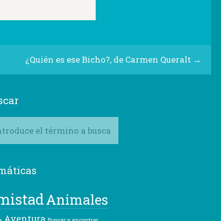
¿Quién es ese Bicho?, de Carmen Queralt
→
scar
máticas
mistad
Animales
Aventura
Buscar y encontrar
a