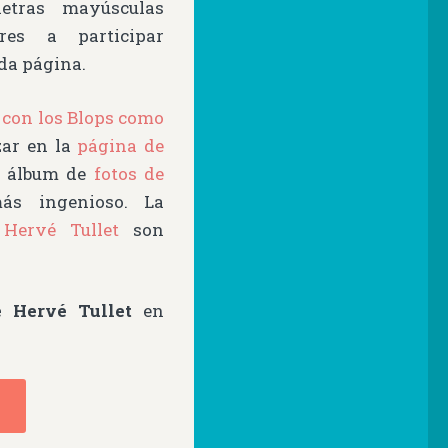
etras mayúsculas
res a participar
da página.
s con los Blops como
zar en la
página de
su álbum de
fotos de
ás ingenioso. La
Hervé Tullet
son
e Hervé Tullet
en