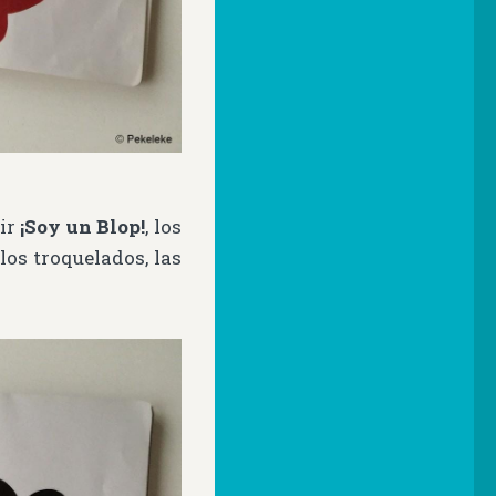
rir
¡Soy un Blop!
, los
los troquelados, las