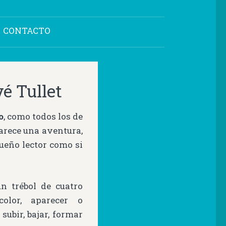
CONTACTO
vé Tullet
o
, como todos los de
parece una aventura,
ueño lector como si
n trébol de cuatro
olor, aparecer o
subir, bajar, formar