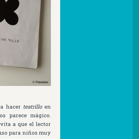
ara hacer
teatrillo
en
os parece mágico.
ita a que el lector
cluso para niños muy