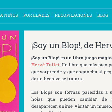
RA NIÑOS
POR EDADES
RECOPILACIONES
BLOG
¡Soy un Blop!, de Her
¡Soy un Blop!
es
un libro-juego mágic
Hervé Tullet
. Un libro que más bien 
que sorprende y que engancha al peq
de un hechizo se tratara.
Los Blops son formas parecidas a u
hojas que pueden cambiar de c
desaparecer, unirse, visitar un museo, 