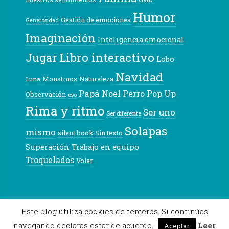
Humor
Gestión de emociones
Generosidad
Imaginación
Inteligencia emocional
Libro interactivo
Jugar
Lobo
Navidad
Monstruos
Naturaleza
Luna
Papá Noel
Pop Up
Perro
Observación
oso
Rima y ritmo
Ser uno
Ser diferente
Solapas
mismo
silent book
Sin texto
Superación
Trabajo en equipo
Troquelados
Volar
© 2026 Pekeleke
Este blog utiliza cookies de terceros. Si continúas
navegando declaras estar de acuerdo.
Leer
Aceptar