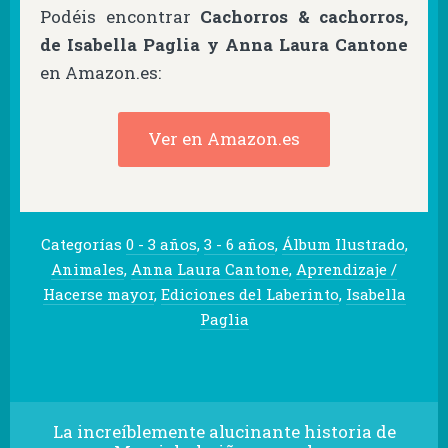
Podéis encontrar
Cachorros & cachorros,
de Isabella Paglia y Anna Laura Cantone
en Amazon.es:
Ver en Amazon.es
Categorías
0 - 3 años
,
3 - 6 años
,
Álbum Ilustrado
,
Animales
,
Anna Laura Cantone
,
Aprendizaje /
Hacerse mayor
,
Ediciones del Laberinto
,
Isabella
Paglia
La increíblemente alucinante historia de