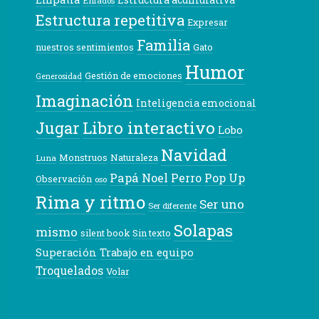
Enfados
Estructura repetitiva
Expresar
Familia
nuestros sentimientos
Gato
Humor
Gestión de emociones
Generosidad
Imaginación
Inteligencia emocional
Libro interactivo
Jugar
Lobo
Navidad
Monstruos
Naturaleza
Luna
Papá Noel
Pop Up
Perro
Observación
oso
Rima y ritmo
Ser uno
Ser diferente
Solapas
mismo
silent book
Sin texto
Superación
Trabajo en equipo
Troquelados
Volar