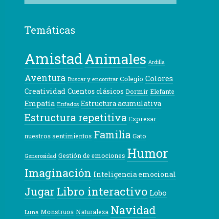
Temáticas
Amistad
Animales
Ardilla
Aventura
Colores
Colegio
Buscar y encontrar
Creatividad
Cuentos clásicos
Dormir
Elefante
Empatía
Estructura acumulativa
Enfados
Estructura repetitiva
Expresar
Familia
nuestros sentimientos
Gato
Humor
Gestión de emociones
Generosidad
Imaginación
Inteligencia emocional
Libro interactivo
Jugar
Lobo
Navidad
Monstruos
Naturaleza
Luna