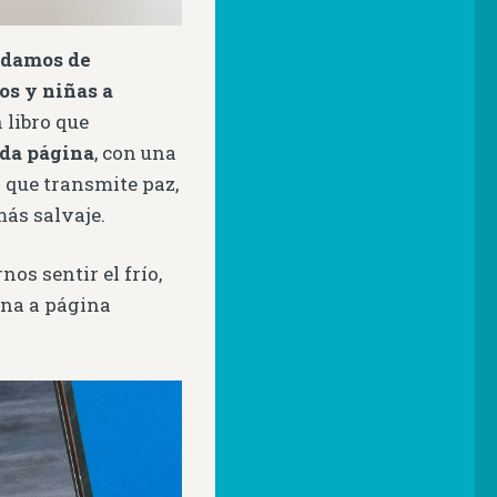
ndamos de
os y niñas a
n libro que
ada página
, con una
 que transmite paz,
ás salvaje.
os sentir el frío,
gina a página