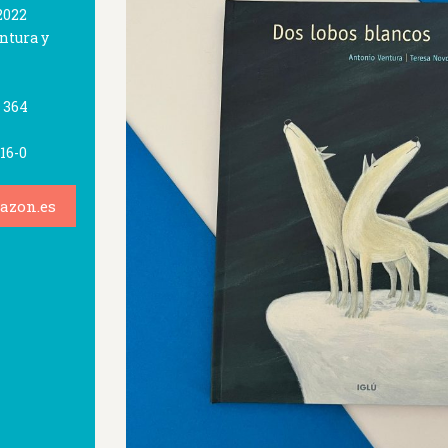
2022
ntura y
 364
16-0
azon.es