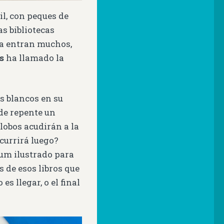
il, con peques de
s bibliotecas
sa entran muchos,
s
ha llamado la
s blancos en su
de repente un
 lobos acudirán a la
currirá luego?
bum ilustrado para
s de esos libros que
s llegar, o el final