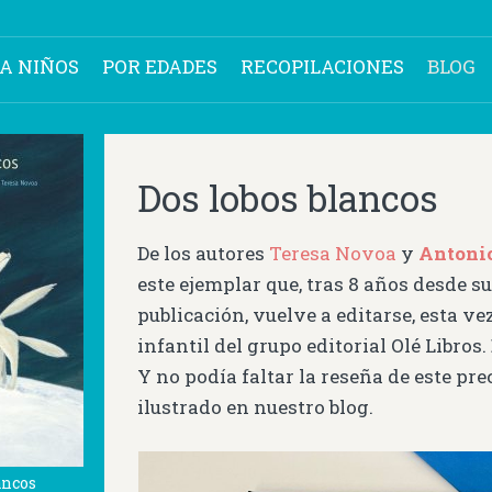
RA NIÑOS
POR EDADES
RECOPILACIONES
BLOG
Dos lobos blancos
De los autores
Teresa Novoa
y
Antoni
este ejemplar que, tras 8 años desde s
publicación, vuelve a editarse, esta vez
infantil del grupo editorial Olé Libros.
Y no podía faltar la reseña de este pr
ilustrado en nuestro blog.
ancos