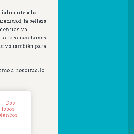
cialmente a la
erenidad, la belleza
mientras va
. Lo recomendamos
mativo también para
como a nosotras, lo