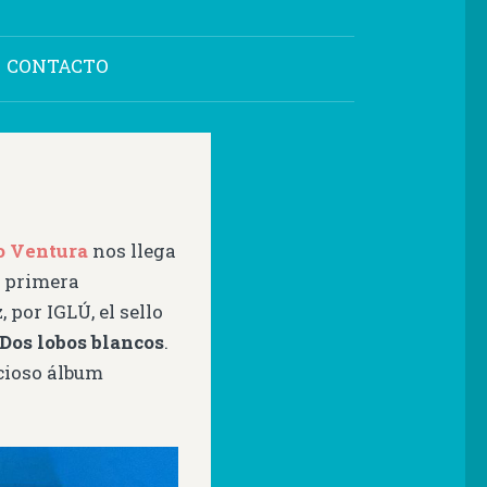
CONTACTO
o Ventura
nos llega
u primera
, por IGLÚ, el sello
Dos lobos blancos
.
ecioso álbum