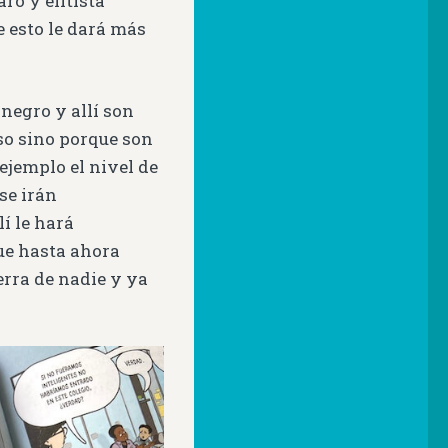
ro y elitista
e esto le dará más
negro y allí son
eso sino porque son
ejemplo el nivel de
se irán
í le hará
ue hasta ahora
erra de nadie y ya