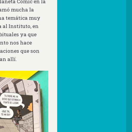
laneta Cómic en la
lamó mucha la
na temática muy
 al Instituto, en
bituales ya que
anto nos hace
paciones que son
n allí.