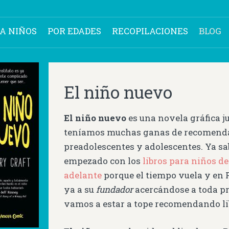
RA NIÑOS
POR EDADES
RECOPILACIONES
BLOG
El niño nuevo
El niño nuevo
es una novela gráfica j
teníamos muchas ganas de recomenda
preadolescentes y adolescentes. Ya s
empezado con los
libros para niños de
adelante
porque el tiempo vuela y en
ya a su
fundador
acercándose a toda pri
vamos a estar a tope recomendando lib