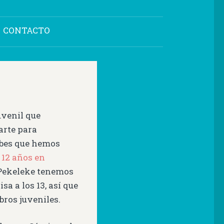
CONTACTO
uvenil que
rte para
abes que hemos
 12 años en
 Pekeleke tenemos
sa a los 13, así que
ros juveniles.