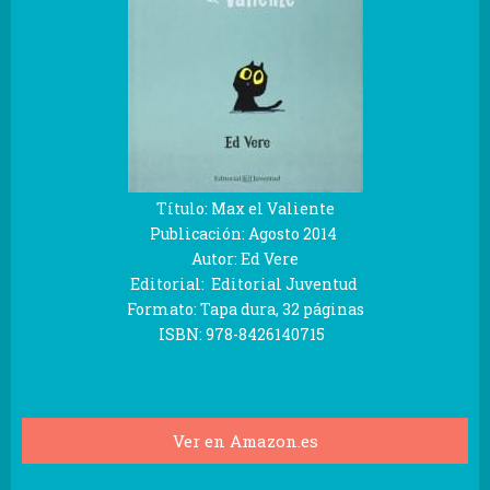
Título:
Max el Valiente
Publicación:
Agosto 2014
Autor:
Ed Vere
Editorial:
Editorial Juventud
Formato:
Tapa dura
,
32
páginas
ISBN:
978-8426140715
Ver en Amazon.es