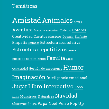
Temáticas
Amistad
Animales
Ardilla
Aventura
Colores
Colegio
Buscar y encontrar
Creatividad
Cuentos clásicos
Dormir
Elefante
Empatía
Estructura acumulativa
Enfados
Estructura repetitiva
Expresar
Familia
nuestros sentimientos
Gato
Humor
Gestión de emociones
Generosidad
Imaginación
Inteligencia emocional
Libro interactivo
Jugar
Lobo
Navidad
Monstruos
Naturaleza
Luna
Papá Noel
Pop Up
Perro
Observación
oso