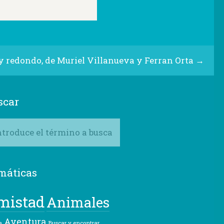
y redondo, de Muriel Villanueva y Ferran Orta
→
scar
máticas
mistad
Animales
Aventura
Buscar y encontrar
a