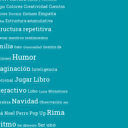
Colores
Creatividad
Cuentos
gio
icos
Empatía
Dormir
Elefante
Estructura acumulativa
dos
tructura repetitiva
esar nuestros sentimientos
milia
Gato
Gestión de
Generosidad
Humor
ciones
aginación
Inteligencia
Libro
Jugar
cional
teractivo
Lobo
Monstruos
Luna
Navidad
raleza
Observación
oso
Rima
á Noel
Pop Up
Perro
ritmo
Ser uno
Ser diferente