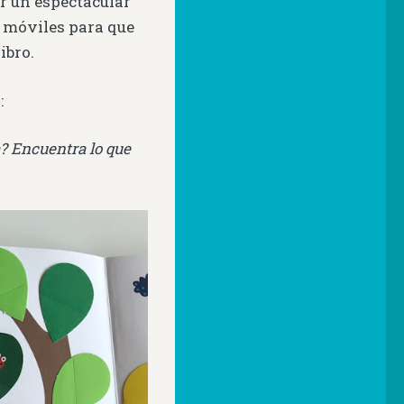
r un espectacular
s móviles para que
ibro.
:
a? Encuentra lo que