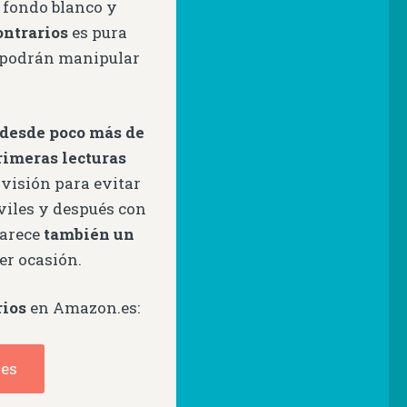
e fondo blanco y
ontrarios
es pura
e podrán manipular
 desde poco más de
rimeras lecturas
rvisión para evitar
viles y después con
parece
también un
er ocasión.
rios
en Amazon.es:
es