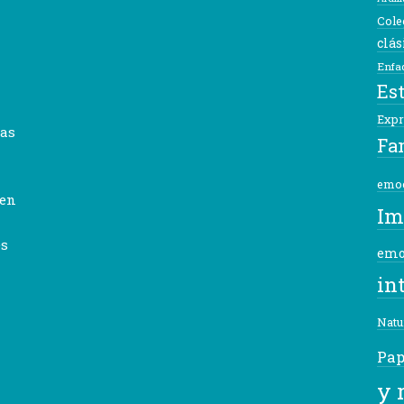
Cole
clás
Enfa
Es
Expr
ñas
Fa
emo
 en
Im
es
emo
in
Natu
Pap
y 