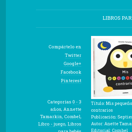
LIBROS PA
Compártelo en
Twitter
Google+
Facebook
Pinterest
Categorías
0 - 3
Título: Mis pequeñ
años
,
Annette
contrarios
Tamarkin
,
Combel
,
Publicación: Septi
Autor: Anette Tam
Libro - juego
,
Libros
Editorial: Combel
para bebés