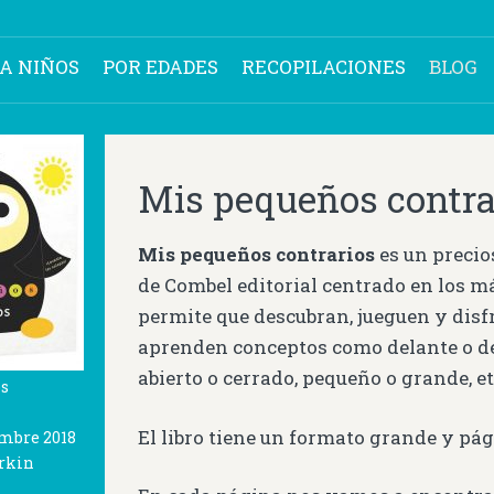
RA NIÑOS
POR EDADES
RECOPILACIONES
BLOG
Mis pequeños contra
Mis pequeños contrarios
es un precio
de Combel editorial centrado en los 
permite que descubran, jueguen y dis
aprenden conceptos como delante o det
abierto o cerrado, pequeño o grande, et
os
El libro tiene un formato grande y pá
embre 2018
arkin