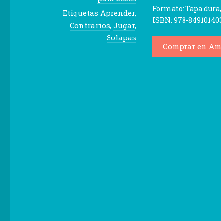
Formato: Tapa dura,
Etiquetas
Aprender
,
ISBN: 978-84910140
Contrarios
,
Jugar
,
Solapas
Comprar en Am