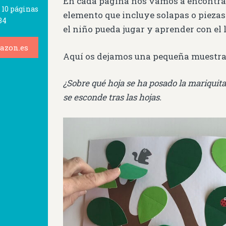
En cada página nos vamos a encontra
 10 páginas
elemento que incluye solapas o pieza
34
el niño pueda jugar y aprender con el l
azon.es
Aquí os dejamos una pequeña muestra
¿Sobre qué hoja se ha posado la mariquit
se esconde tras las hojas.