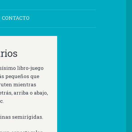
CONTACTO
rios
sísimo libro-juego
más pequeños que
fruten mientras
rás, arriba o abajo,
c.
ginas semirígidas.