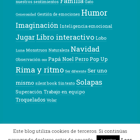
Familia
nuestros sentimientos
Gato
Humor
Gestión de emociones
Generosidad
Imaginación
Inteligencia emocional
Libro interactivo
Jugar
Lobo
Navidad
Monstruos
Naturaleza
Luna
Papá Noel
Pop Up
Perro
Observación
oso
Rima y ritmo
Ser uno
Ser diferente
Solapas
mismo
silent book
Sin texto
Superación
Trabajo en equipo
Troquelados
Volar
© 2026 Pekeleke
Este blog utiliza cookies de terceros. Si continúas
navegando declaras estar de acuerdo.
Leer
Aceptar