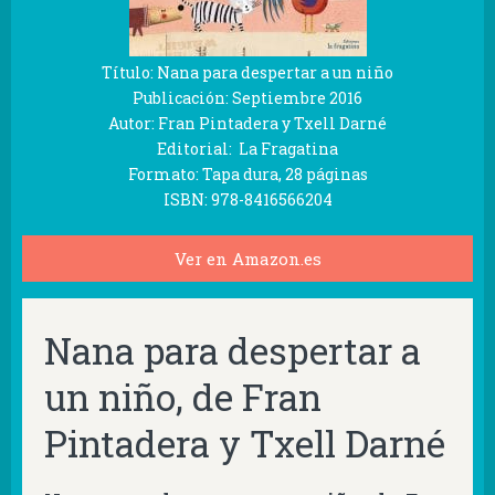
Título: Nana para despertar a un niño
Publicación: Septiembre 2016
Autor: Fran Pintadera y Txell Darné
Editorial: La Fragatina
Formato: Tapa dura, 28 páginas
ISBN: 978-8416566204
Ver en Amazon.es
Nana para despertar a
un niño, de Fran
Pintadera y Txell Darné