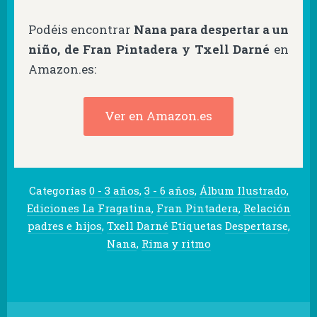
Podéis encontrar
Nana para despertar a un
niño, de Fran Pintadera y Txell Darné
en
Amazon.es:
Ver en Amazon.es
Categorías
0 - 3 años
,
3 - 6 años
,
Álbum Ilustrado
,
Ediciones La Fragatina
,
Fran Pintadera
,
Relación
padres e hijos
,
Txell Darné
Etiquetas
Despertarse
,
Nana
,
Rima y ritmo