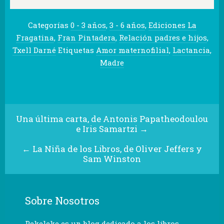
Categorías
0 - 3 años
,
3 - 6 años
,
Ediciones La
Fragatina
,
Fran Pintadera
,
Relación padres e hijos
,
Txell Darné
Etiquetas
Amor maternofilial
,
Lactancia
,
Madre
Una última carta, de Antonis Papatheodoulou
e Iris Samartzi
→
←
La Niña de los Libros, de Oliver Jeffers y
Sam Winston
Sobre Nosotros
Pekeleke es un blog dedicado a los libros