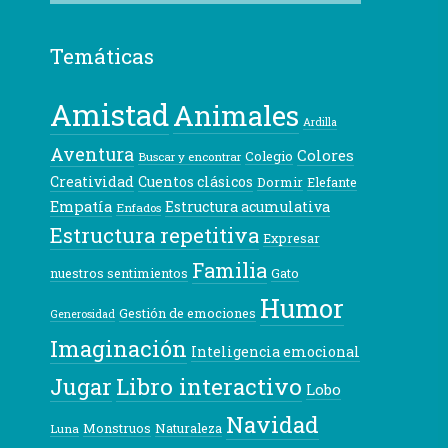
Temáticas
Amistad
Animales
Ardilla
Aventura
Colores
Colegio
Buscar y encontrar
Creatividad
Cuentos clásicos
Dormir
Elefante
Empatía
Estructura acumulativa
Enfados
Estructura repetitiva
Expresar
Familia
nuestros sentimientos
Gato
Humor
Gestión de emociones
Generosidad
Imaginación
Inteligencia emocional
Libro interactivo
Jugar
Lobo
Navidad
Monstruos
Naturaleza
Luna