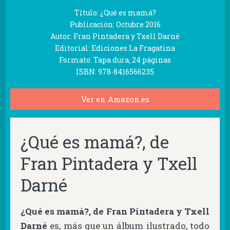
Título: ¿Qué es mamá?
Publicación: Octubre 2016
Autor: Fran Pintadera y Txell Darné
Editorial: Ediciones La Fragatina
Formato: Tapa dura, 24 páginas
ISBN: 978-8416566235
Ver en Amazon.es
¿Qué es mamá?, de
Fran Pintadera y Txell
Darné
¿Qué es mamá?, de Fran Pintadera y Txell
Darné
es, más que un álbum ilustrado, todo