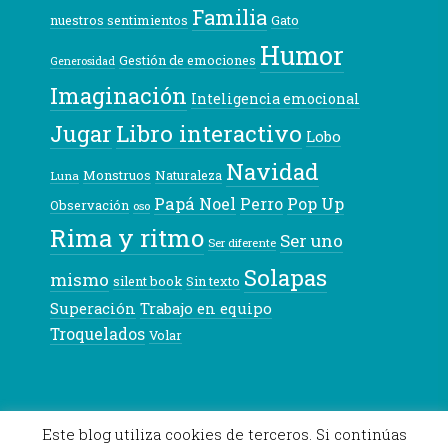
Familia
nuestros sentimientos
Gato
Humor
Gestión de emociones
Generosidad
Imaginación
Inteligencia emocional
Libro interactivo
Jugar
Lobo
Navidad
Monstruos
Naturaleza
Luna
Papá Noel
Pop Up
Perro
Observación
oso
Rima y ritmo
Ser uno
Ser diferente
Solapas
mismo
silent book
Sin texto
Superación
Trabajo en equipo
Troquelados
Volar
© 2026 Pekeleke
Este blog utiliza cookies de terceros. Si continúas