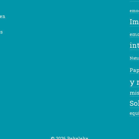
emo
 en
Im
es
emo
in
Natu
Pap
y 
mi
So
equ
© 2026 Pekeleke