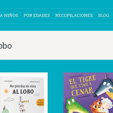
RA NIÑOS
POR EDADES
RECOPILACIONES
BLOG
obo