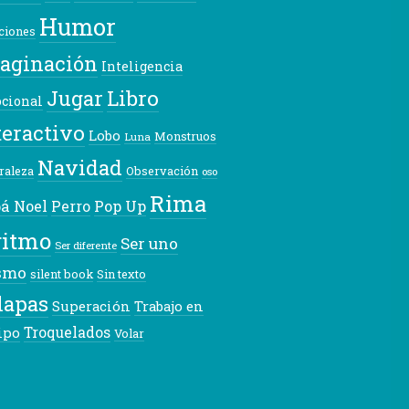
Humor
ciones
aginación
Inteligencia
Libro
Jugar
cional
teractivo
Lobo
Monstruos
Luna
Navidad
raleza
Observación
oso
Rima
á Noel
Pop Up
Perro
ritmo
Ser uno
Ser diferente
smo
silent book
Sin texto
lapas
Superación
Trabajo en
Troquelados
ipo
Volar