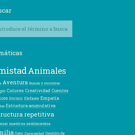
scar
máticas
mistad
Animales
Aventura
Buscar y encontrar
a
Colores
Creatividad
Cuentos
gio
icos
Empatía
Dormir
Elefante
Estructura acumulativa
dos
tructura repetitiva
esar nuestros sentimientos
milia
Gato
Gestión de
Generosidad