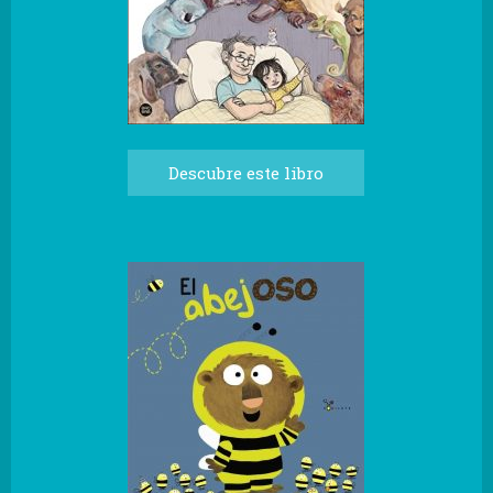
Descubre este libro