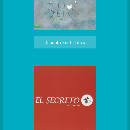
Descubre este libro