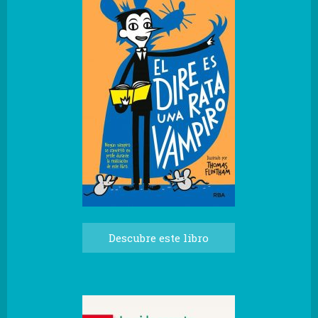
Descubre este libro