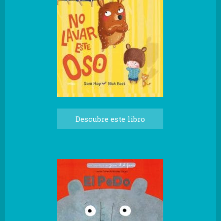
Descubre este libro