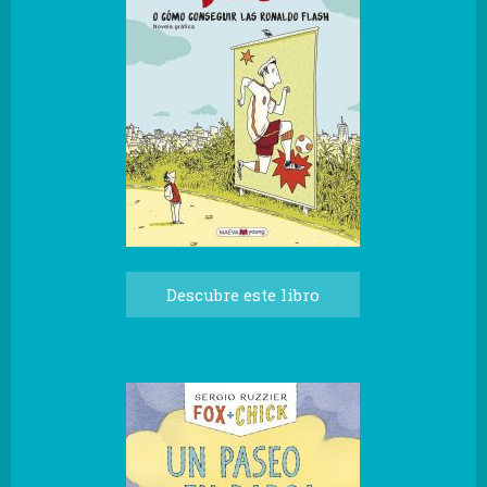
Descubre este libro