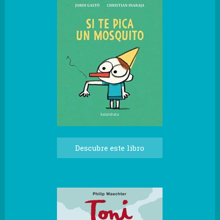
Descubre este libro