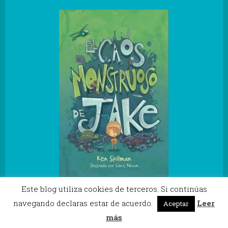
Este blog utiliza cookies de terceros. Si continúas
Descubre este libro
navegando declaras estar de acuerdo.
Leer
Aceptar
más