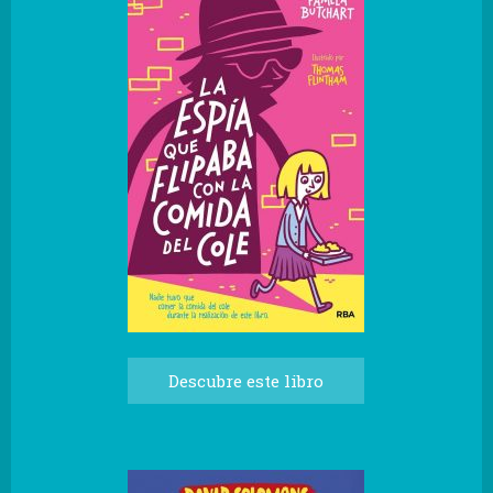
Descubre este libro