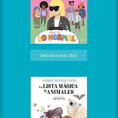
Descubre este libro