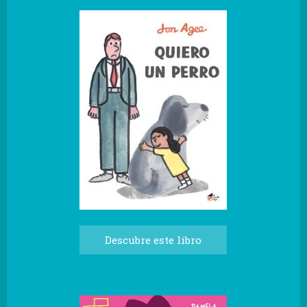
Descubre este libro