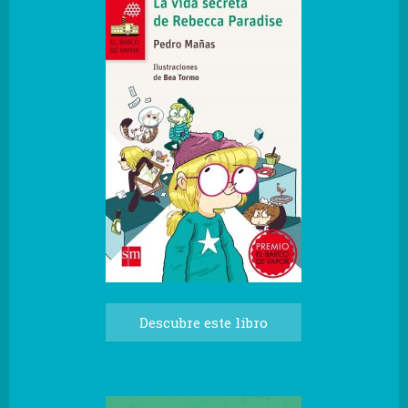
Descubre este libro