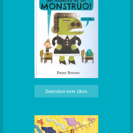
Descubre este libro