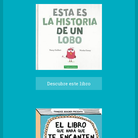
Descubre este libro