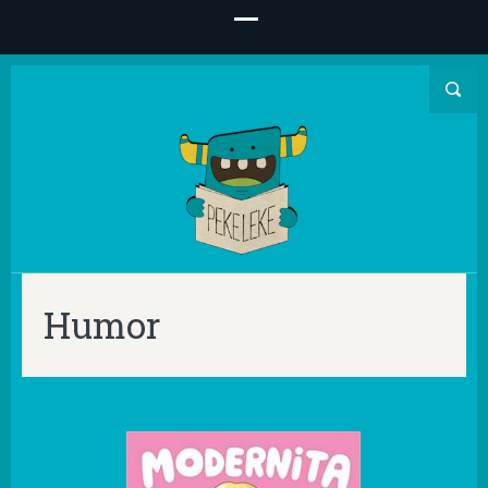
Humor